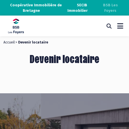
Coopérative Immobilière de
SECIB
BSB Les
Bretagne
Immobilier
Foyers
Accueil
>
Devenir locataire
Devenir locataire