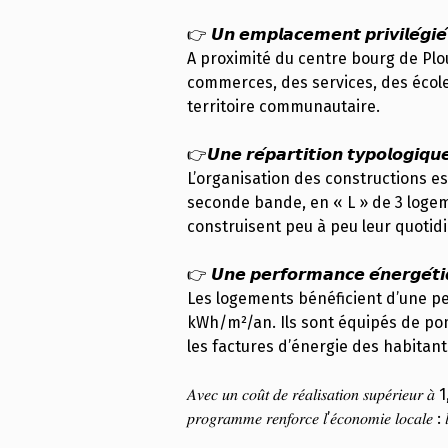
👉 𝙐𝙣 𝙚𝙢𝙥𝙡𝙖𝙘𝙚𝙢𝙚𝙣𝙩 𝙥𝙧𝙞𝙫𝙞𝙡𝙚́𝙜𝙞𝙚́
A proximité du centre bourg de Plou
commerces, des services, des écoles
territoire communautaire.
👉𝙐𝙣𝙚 𝙧𝙚́𝙥𝙖𝙧𝙩𝙞𝙩𝙞𝙤𝙣 𝙩𝙮𝙥𝙤𝙡𝙤𝙜𝙞𝙦𝙪𝙚 
L’organisation des constructions e
seconde bande, en « L » de 3 logemen
construisent peu à peu leur quotidi
👉 𝙐𝙣𝙚 𝙥𝙚𝙧𝙛𝙤𝙧𝙢𝙖𝙣𝙘𝙚 𝙚́𝙣𝙚𝙧𝙜𝙚́𝙩𝙞
Les logements bénéficient d’une p
kWh/m²/an. Ils sont équipés de pom
les factures d’énergie des habitant
𝐴𝑣𝑒𝑐 𝑢𝑛 𝑐𝑜𝑢̂𝑡 𝑑𝑒 𝑟𝑒́𝑎𝑙𝑖𝑠𝑎𝑡𝑖𝑜𝑛
𝑝𝑟𝑜𝑔𝑟𝑎𝑚𝑚𝑒 𝑟𝑒𝑛𝑓𝑜𝑟𝑐𝑒 𝑙’𝑒́𝑐𝑜𝑛𝑜𝑚𝑖𝑒 𝑙𝑜𝑐𝑎𝑙𝑒 : 