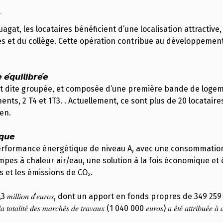
agat, les locataires bénéficient d’une localisation attracti
 et du collège. Cette opération contribue au développement d
𝙚́𝙦𝙪𝙞𝙡𝙞𝙗𝙧𝙚́𝙚
st dite groupée, et composée d’une première bande de logemen
ts, 2 T4 et 1T3. . Actuellement, ce sont plus de 20 locataires
en.
𝙦𝙪𝙚
erformance énergétique de niveau A, avec une consommation 
pes à chaleur air/eau, une solution à la fois économique et
s et les émissions de CO₂.
 𝑠𝑢𝑝𝑒́𝑟𝑖𝑒𝑢𝑟 𝑎̀ 1,3 𝑚𝑖𝑙𝑙𝑖𝑜𝑛 𝑑’𝑒𝑢𝑟𝑜𝑠, dont un apport en fonds propres 
𝑎 𝑡𝑜𝑡𝑎𝑙𝑖𝑡𝑒́ 𝑑𝑒𝑠 𝑚𝑎𝑟𝑐ℎ𝑒́𝑠 𝑑𝑒 𝑡𝑟𝑎𝑣𝑎𝑢𝑥 (1 040 000 𝑒𝑢𝑟𝑜𝑠) 𝑎 𝑒́𝑡𝑒́ 𝑎𝑡𝑡𝑟𝑖𝑏𝑢𝑒́𝑒 𝑎̀ 𝑑