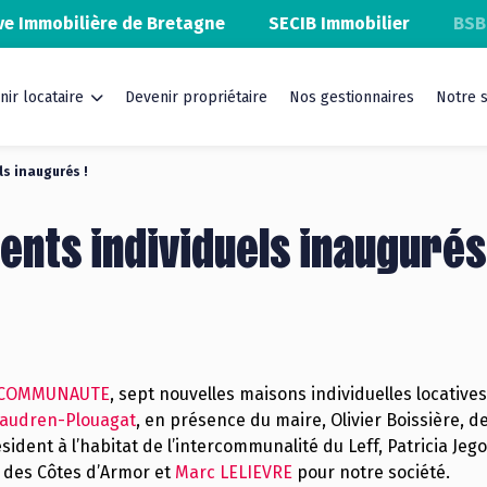
ve Immobilière de Bretagne
SECIB Immobilier
BSB
nir locataire
Devenir propriétaire
Nos gestionnaires
Notre s
s inaugurés !
nts individuels inaugurés
 COMMUNAUTE
, sept nouvelles maisons individuelles locative
elaudren-Plouagat
, en présence du maire, Olivier Boissière, 
sident à l’habitat de l’intercommunalité du Leff, Patricia Je
 des Côtes d’Armor et
Marc LELIEVRE
pour notre société.