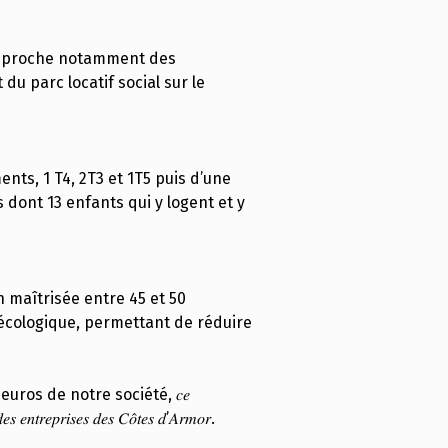
ve, proche notamment des
u parc locatif social sur le
ts, 1 T4, 2T3 et 1T5 puis d’une
 dont 13 enfants qui y logent et y
maîtrisée entre 45 et 50
 écologique, permettant de réduire
de 349 259 euros de notre société, 𝑐𝑒
𝑒𝑠 𝑒𝑛𝑡𝑟𝑒𝑝𝑟𝑖𝑠𝑒𝑠 𝑑𝑒𝑠 𝐶𝑜̂𝑡𝑒𝑠 𝑑’𝐴𝑟𝑚𝑜𝑟.