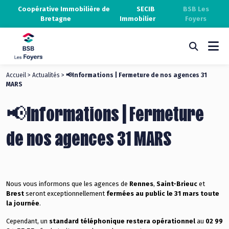
Coopérative Immobilière de
SECIB
BSB Les
Bretagne
Immobilier
Foyers
Accueil
>
Actualités
>
📢Informations | Fermeture de nos agences 31
MARS
📢Informations | Fermeture
de nos agences 31 MARS
Nous vous informons que les agences de
Rennes
,
Saint-Brieuc
et
Brest
seront exceptionnellement
fermées au public le 31 mars toute
la journée
.
Cependant, un
standard téléphonique restera opérationnel
au
02 99